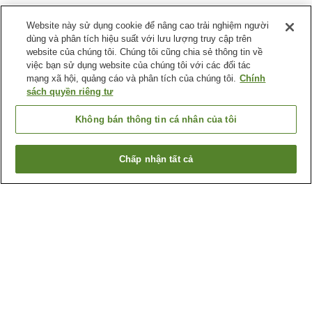
Website này sử dụng cookie để nâng cao trải nghiệm người
dùng và phân tích hiệu suất với lưu lượng truy cập trên
website của chúng tôi. Chúng tôi cũng chia sẻ thông tin về
việc bạn sử dụng website của chúng tôi với các đối tác
mạng xã hội, quảng cáo và phân tích của chúng tôi.
Chính
sách quyền riêng tư
Không bán thông tin cá nhân của tôi
Chấp nhận tất cả
Quay lại trang trước