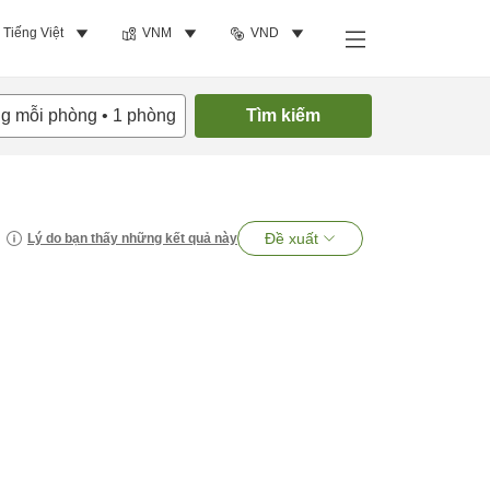
Tiếng Việt
VNM
VND
ng mỗi phòng
•
1
phòng
Tìm kiếm
Đề xuất
Lý do bạn thấy những kết quả này