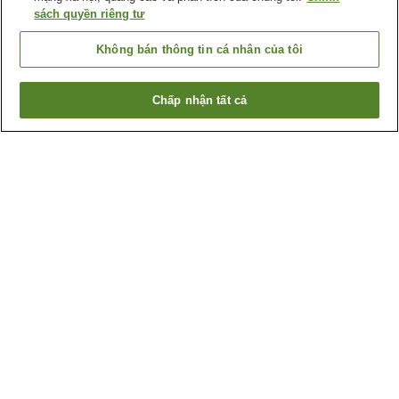
sách quyền riêng tư
Không bán thông tin cá nhân của tôi
Chấp nhận tất cả
Quay lại trang trước
1 cơ sở lưu trú
Lý do bạn thấy những kết quả này