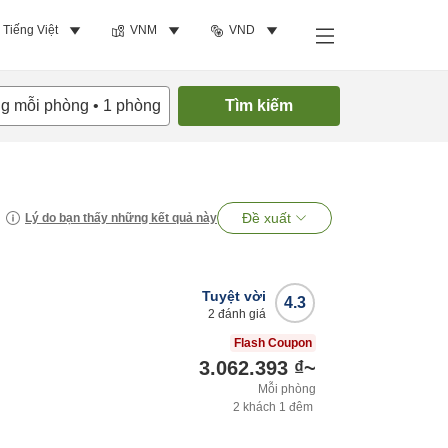
Tiếng Việt
VNM
VND
ng mỗi phòng
•
1
phòng
Tìm kiếm
Đề xuất
Lý do bạn thấy những kết quả này
Tuyệt vời
4.3
2
đánh giá
Flash Coupon
3.062.393 ₫
~
Mỗi phòng
2
khách
1
đêm