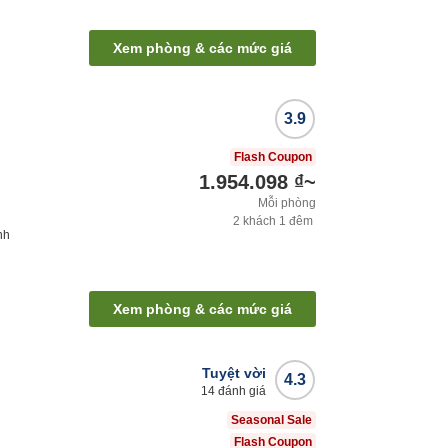
Xem phòng & các mức giá
3.9
Flash Coupon
1.954.098 ₫
~
Mỗi phòng
2
khách
1
đêm
nh
Xem phòng & các mức giá
Tuyệt vời
4.3
14
đánh giá
Seasonal Sale
Flash Coupon