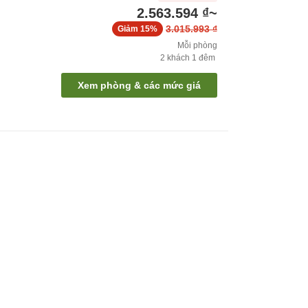
2.563.594 ₫
~
3.015.993 ₫
Giảm
15%
Mỗi phòng
2
khách
1
đêm
Xem phòng & các mức giá