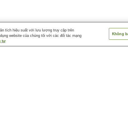
 tích hiệu suất với lưu lượng truy cập trên
Không bá
 dụng website của chúng tôi với các đối tác mạng
 tư
Ga Higashi-Ikoma
Ga Higashiyama
Ga Hozanji
Ga Kasumigaoka
Ga Minami-Ikoma
Ga Nabata