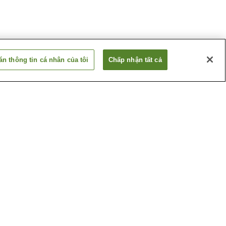
n thông tin cá nhân của tôi
Chấp nhận tất cả
Ga Ichibu
Ga Shiraniwadai
Xem thêm