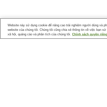
Website này sử dụng cookie để nâng cao trải nghiệm người dùng và phân
website của chúng tôi. Chúng tôi cũng chia sẻ thông tin về việc bạn sử
xã hội, quảng cáo và phân tích của chúng tôi.
Chính sách quyền riêng
Ga xe lửa tại
Thành phố Ikoma
Ga Gakken-kita-Ikoma
Ga Haginodai
Ga Ikoma
Ga Ikomasanjo
Điểm ưa thích tại
Thành phố Ikoma
Công viên giải trí
Ikomasanjo