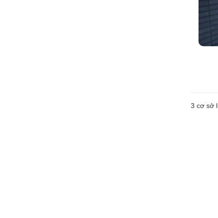
3
cơ sở l