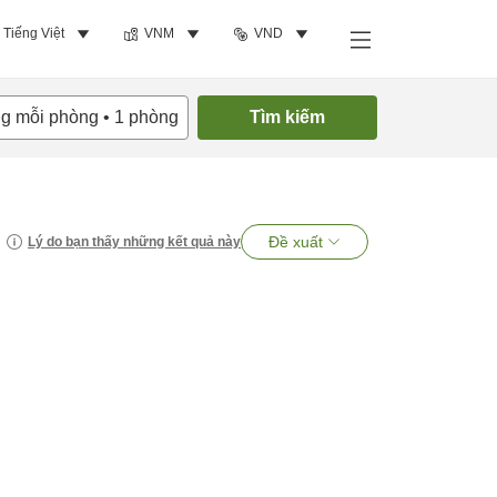
Tiếng Việt
VNM
VND
ng mỗi phòng
•
1
phòng
Tìm kiếm
Đề xuất
Lý do bạn thấy những kết quả này