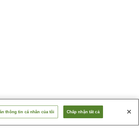
n thông tin cá nhân của tôi
Chấp nhận tất cả
Ga Nijozan