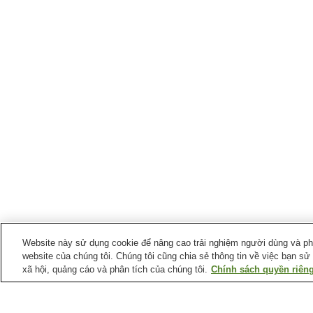
Website này sử dụng cookie để nâng cao trải nghiệm người dùng và phân
website của chúng tôi. Chúng tôi cũng chia sẻ thông tin về việc bạn sử
xã hội, quảng cáo và phân tích của chúng tôi.
Chính sách quyền riêng
Ga xe lửa tại
Thành phố Kashiba
Ga Goido
Ga JR-Goido