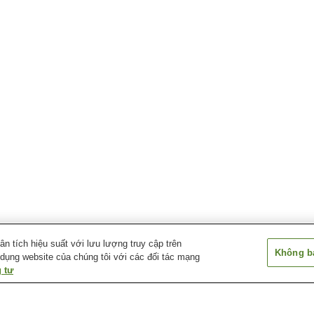
 tích hiệu suất với lưu lượng truy cập trên
Không bá
 dụng website của chúng tôi với các đối tác mạng
 tư
Ga Kashiba
Ga Kintetsu-Shimoda
Ga Nijo