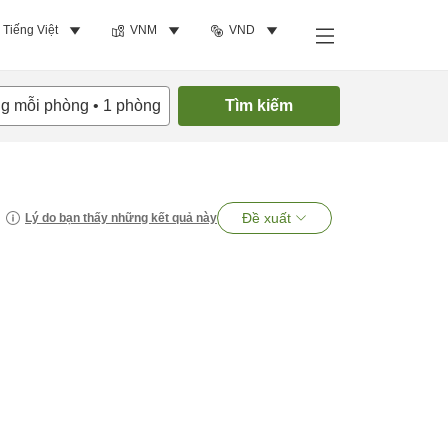
Tiếng Việt
VNM
VND
ng mỗi phòng
•
1
phòng
Tìm kiếm
Đề xuất
Lý do bạn thấy những kết quả này