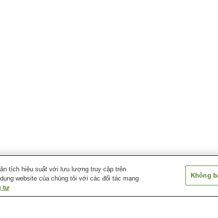
 tích hiệu suất với lưu lượng truy cập trên
Không bá
 dụng website của chúng tôi với các đối tác mạng
 tư
Ga Nijojinjaguchi
Ga Oshimi
Ga Shakudo