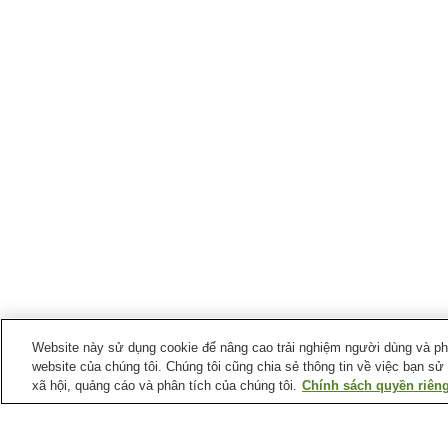
Website này sử dụng cookie để nâng cao trải nghiệm người dùng và phân
website của chúng tôi. Chúng tôi cũng chia sẻ thông tin về việc bạn sử
xã hội, quảng cáo và phân tích của chúng tôi.
Chính sách quyền riêng
Ga xe lửa tại
Thành phố Katsuragi
Ga Iwaki
Ga Kintetsu-Shinjo