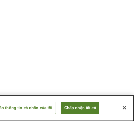
n thông tin cá nhân của tôi
Chấp nhận tất cả
Ga Taimadera