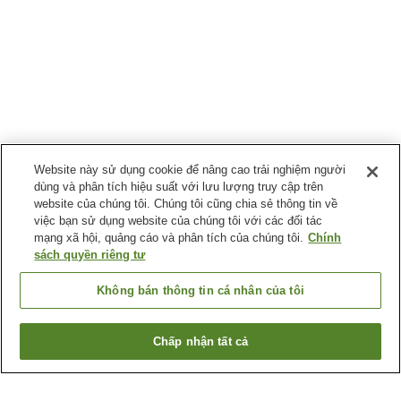
Website này sử dụng cookie để nâng cao trải nghiệm người
dùng và phân tích hiệu suất với lưu lượng truy cập trên
website của chúng tôi. Chúng tôi cũng chia sẻ thông tin về
việc bạn sử dụng website của chúng tôi với các đối tác
mạng xã hội, quảng cáo và phân tích của chúng tôi.
Chính
sách quyền riêng tư
Không bán thông tin cá nhân của tôi
Chấp nhận tất cả
Quay lại trang trước