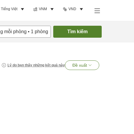
Tiếng Việt
VNM
VND
ng mỗi phòng
•
1
phòng
Tìm kiếm
Đề xuất
Lý do bạn thấy những kết quả này