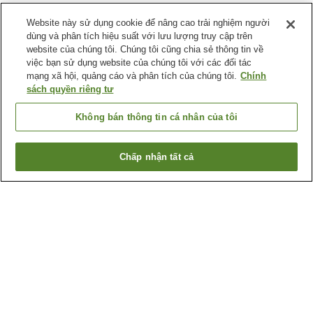
Website này sử dụng cookie để nâng cao trải nghiệm người
dùng và phân tích hiệu suất với lưu lượng truy cập trên
website của chúng tôi. Chúng tôi cũng chia sẻ thông tin về
việc bạn sử dụng website của chúng tôi với các đối tác
mạng xã hội, quảng cáo và phân tích của chúng tôi.
Chính
sách quyền riêng tư
Không bán thông tin cá nhân của tôi
Chấp nhận tất cả
Quay lại trang trước