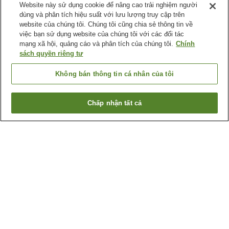
Website này sử dụng cookie để nâng cao trải nghiệm người
dùng và phân tích hiệu suất với lưu lượng truy cập trên
website của chúng tôi. Chúng tôi cũng chia sẻ thông tin về
việc bạn sử dụng website của chúng tôi với các đối tác
mạng xã hội, quảng cáo và phân tích của chúng tôi.
Chính
sách quyền riêng tư
Không bán thông tin cá nhân của tôi
Chấp nhận tất cả
Quay lại trang trước