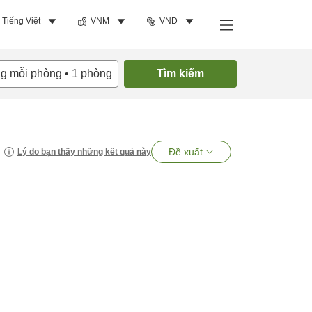
Tiếng Việt
VNM
VND
ng mỗi phòng
•
1
phòng
Tìm kiếm
Đề xuất
Lý do bạn thấy những kết quả này