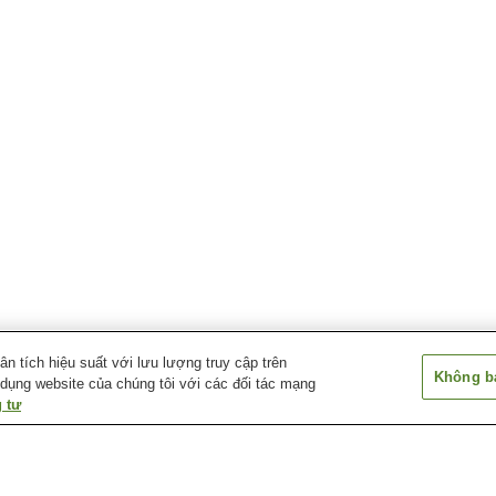
 tích hiệu suất với lưu lượng truy cập trên
Không bá
 dụng website của chúng tôi với các đối tác mạng
 tư
Ga Makimuku
Ga Miwa
Ga Sakurai