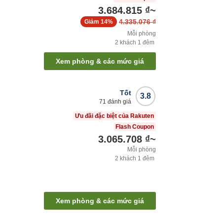
3.684.815 ₫
~
4.335.076 ₫
Giảm
14%
Mỗi phòng
2
khách
1
đêm
Xem phòng & các mức giá
Tốt
3.8
71
đánh giá
Ưu đãi đặc biệt của Rakuten
Flash Coupon
3.065.708 ₫
~
Mỗi phòng
2
khách
1
đêm
Xem phòng & các mức giá