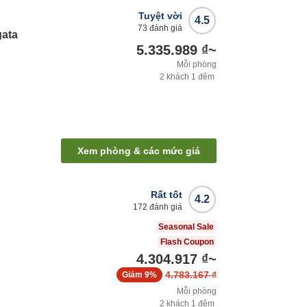
Tuyệt vời
4.5
73
đánh giá
gata
5.335.989 ₫
~
Mỗi phòng
2
khách
1
đêm
Xem phòng & các mức giá
Rất tốt
4.2
172
đánh giá
Seasonal Sale
Flash Coupon
4.304.917 ₫
~
4.783.167 ₫
Giảm
9%
Mỗi phòng
2
khách
1
đêm