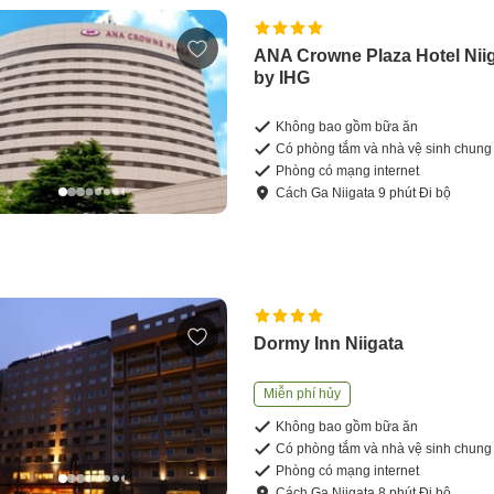
ANA Crowne Plaza Hotel Nii
by IHG
Không bao gồm bữa ăn
Có phòng tắm và nhà vệ sinh chung
Phòng có mạng internet
Cách
Ga Niigata
9
phút
Đi bộ
Dormy Inn Niigata
Miễn phí hủy
Không bao gồm bữa ăn
Có phòng tắm và nhà vệ sinh chung
Phòng có mạng internet
Cách
Ga Niigata
8
phút
Đi bộ