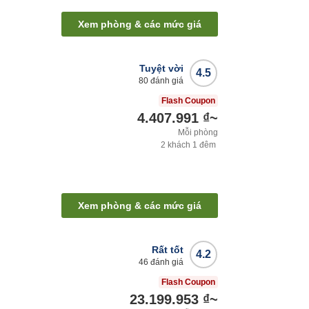
Xem phòng & các mức giá
Tuyệt vời
4.5
80
đánh giá
Flash Coupon
4.407.991 ₫
~
Mỗi phòng
2
khách
1
đêm
Xem phòng & các mức giá
Rất tốt
4.2
46
đánh giá
Flash Coupon
23.199.953 ₫
~