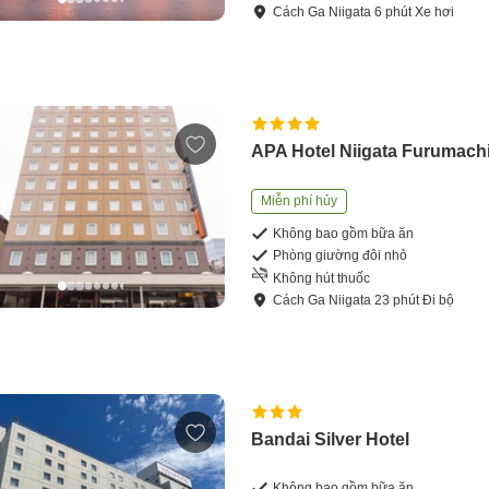
Cách
Ga Niigata
6
phút
Xe hơi
APA Hotel Niigata Furumach
Miễn phí hủy
Không bao gồm bữa ăn
Phòng giường đôi nhỏ
Không hút thuốc
Cách
Ga Niigata
23
phút
Đi bộ
Bandai Silver Hotel
Không bao gồm bữa ăn