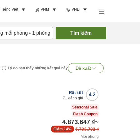
Tiếng Việt
VNM
VND
ng mỗi phòng
•
1
phòng
Tìm kiếm
Đề xuất
Lý do bạn thấy những kết quả này
Rất tốt
4.2
71
đánh giá
Seasonal Sale
Flash Coupon
4.873.647 ₫
~
5.733.702 ₫
Giảm
14%
Mỗi phòng