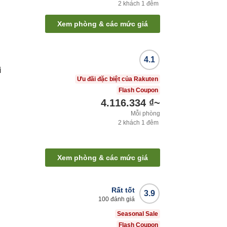
2
khách
1
đêm
Xem phòng & các mức giá
4.1
i
Ưu đãi đặc biệt của Rakuten
Flash Coupon
4.116.334 ₫
~
Mỗi phòng
2
khách
1
đêm
Xem phòng & các mức giá
Rất tốt
3.9
100
đánh giá
Seasonal Sale
Flash Coupon