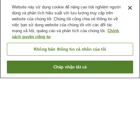
Website này sử dụng cookie để nâng cao trải nghiệm người
dùng và phân tích hiệu suất với lưu lượng truy cập trên
website của chúng tôi. Chúng tôi cũng chia sẻ thông tin về
việc bạn sử dụng website của chúng tôi với các đối tác
mạng xã hội, quảng cáo và phân tích của chúng tôi.
Chính
sách quyền riêng tư
Không bán thông tin cá nhân của tôi
Chấp nhận tất cả
Quay lại trang trước