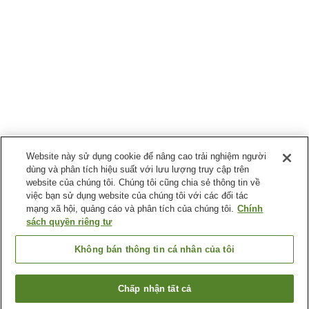
Website này sử dụng cookie để nâng cao trải nghiệm người
dùng và phân tích hiệu suất với lưu lượng truy cập trên
website của chúng tôi. Chúng tôi cũng chia sẻ thông tin về
việc bạn sử dụng website của chúng tôi với các đối tác
mạng xã hội, quảng cáo và phân tích của chúng tôi.
Chính
sách quyền riêng tư
Không bán thông tin cá nhân của tôi
Chấp nhận tất cả
Quay lại trang trước