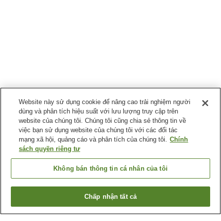
Website này sử dụng cookie để nâng cao trải nghiệm người
dùng và phân tích hiệu suất với lưu lượng truy cập trên
website của chúng tôi. Chúng tôi cũng chia sẻ thông tin về
việc bạn sử dụng website của chúng tôi với các đối tác
mạng xã hội, quảng cáo và phân tích của chúng tôi.
Chính
sách quyền riêng tư
Không bán thông tin cá nhân của tôi
Chấp nhận tất cả
Quay lại trang trước