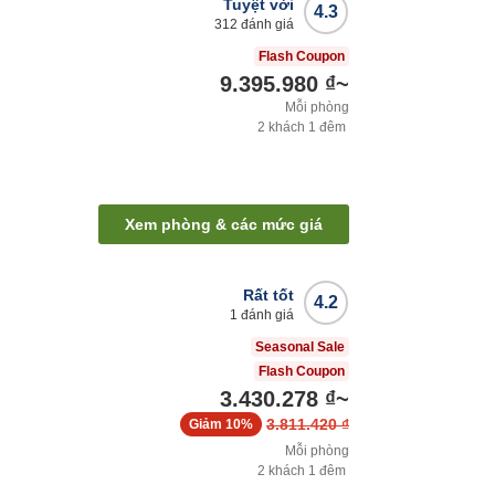
Tuyệt vời
4.3
312
đánh giá
Flash Coupon
9.395.980 ₫
~
Mỗi phòng
2
khách
1
đêm
Xem phòng & các mức giá
Rất tốt
4.2
1
đánh giá
Seasonal Sale
Flash Coupon
3.430.278 ₫
~
3.811.420 ₫
Giảm
10%
Mỗi phòng
2
khách
1
đêm