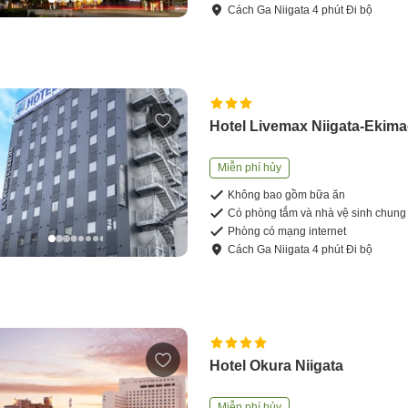
Cách
Ga Niigata
4
phút
Đi bộ
Hotel Livemax Niigata-Ekim
Miễn phí hủy
Không bao gồm bữa ăn
Có phòng tắm và nhà vệ sinh chung
Phòng có mạng internet
Cách
Ga Niigata
4
phút
Đi bộ
Hotel Okura Niigata
Miễn phí hủy