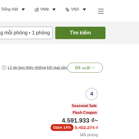
Tiếng Việt
VNM
VND
ng mỗi phòng
•
1
phòng
Tìm kiếm
Đề xuất
Lý do bạn thấy những kết quả này
4
Seasonal Sale
Flash Coupon
4.591.933 ₫
~
5.402.274 ₫
Giảm
14%
Mỗi phòng