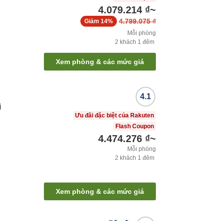
4.079.214 ₫
~
4.799.075 ₫
Giảm
14%
Mỗi phòng
2
khách
1
đêm
Xem phòng & các mức giá
4.1
i
Ưu đãi đặc biệt của Rakuten
Flash Coupon
4.474.276 ₫
~
Mỗi phòng
2
khách
1
đêm
Xem phòng & các mức giá