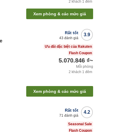
2
khách
1
đêm
Xem phòng & các mức giá
Rất tốt
3.9
43
đánh giá
ae
Ưu đãi đặc biệt của Rakuten
Flash Coupon
5.070.846 ₫
~
Mỗi phòng
2
khách
1
đêm
Xem phòng & các mức giá
Rất tốt
4.2
71
đánh giá
Seasonal Sale
Flash Coupon