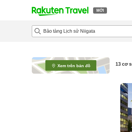
MỚI
t
o
p
P
a
g
e
13
cơ s
Xem trên bản đồ
_
s
e
a
r
c
h