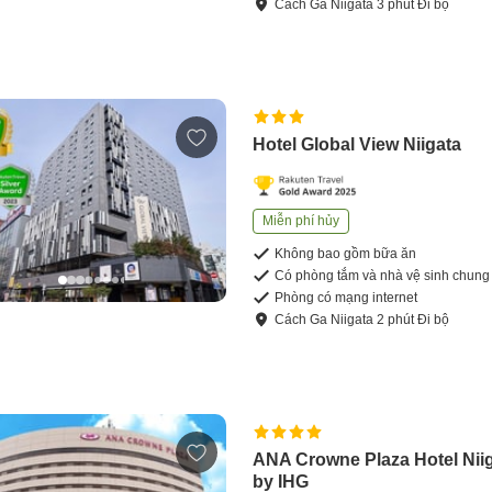
Cách
Ga Niigata
3
phút
Đi bộ
Hotel Global View Niigata
Miễn phí hủy
Không bao gồm bữa ăn
Có phòng tắm và nhà vệ sinh chung
Phòng có mạng internet
Cách
Ga Niigata
2
phút
Đi bộ
ANA Crowne Plaza Hotel Nii
by IHG