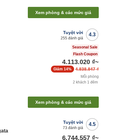
Xem phòng & các mức giá
Tuyệt vời
4.3
255
đánh giá
Seasonal Sale
Flash Coupon
4.113.020 ₫
~
4.838.847 ₫
Giảm
14%
Mỗi phòng
2
khách
1
đêm
Xem phòng & các mức giá
Tuyệt vời
4.5
73
đánh giá
gata
6.744.557 ₫
~