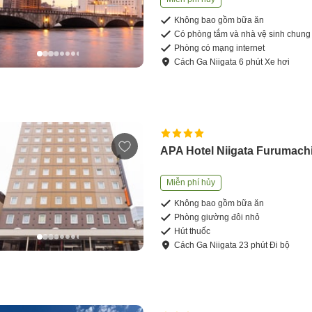
Không bao gồm bữa ăn
Có phòng tắm và nhà vệ sinh chung
Phòng có mạng internet
Cách
Ga Niigata
6
phút
Xe hơi
APA Hotel Niigata Furumach
Miễn phí hủy
Không bao gồm bữa ăn
Phòng giường đôi nhỏ
Hút thuốc
Cách
Ga Niigata
23
phút
Đi bộ