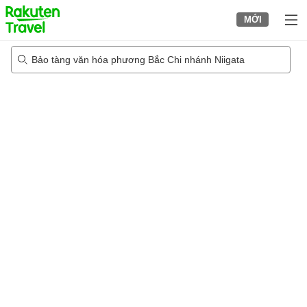
to
MỚI
top
page
Bảo tàng văn hóa phương Bắc Chi nhánh Niigata
23/08/2026
-
24/08/2026
2
khách trong mỗi phòng
•
1
phòng