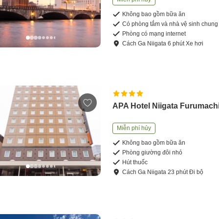
Không bao gồm bữa ăn
Có phòng tắm và nhà vệ sinh chung
Phòng có mạng internet
Cách
Ga Niigata
6
phút
Xe hơi
APA Hotel Niigata Furumach
Miễn phí hủy
Không bao gồm bữa ăn
Phòng giường đôi nhỏ
Hút thuốc
Cách
Ga Niigata
23
phút
Đi bộ