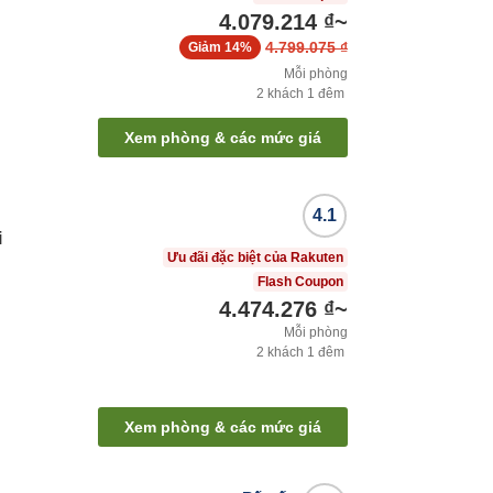
4.079.214 ₫
~
4.799.075 ₫
Giảm
14%
Mỗi phòng
2
khách
1
đêm
Xem phòng & các mức giá
4.1
i
Ưu đãi đặc biệt của Rakuten
Flash Coupon
4.474.276 ₫
~
Mỗi phòng
2
khách
1
đêm
Xem phòng & các mức giá