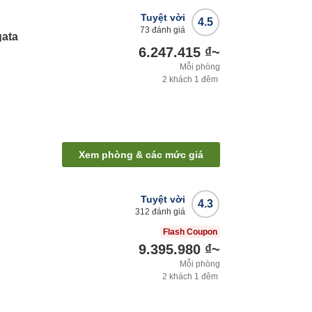
Tuyệt vời
4.5
73
đánh giá
gata
6.247.415 ₫
~
Mỗi phòng
2
khách
1
đêm
Xem phòng & các mức giá
Tuyệt vời
4.3
312
đánh giá
Flash Coupon
9.395.980 ₫
~
Mỗi phòng
2
khách
1
đêm