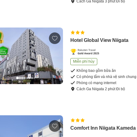
Cách
Ga Niigata
3
phút
Đi bộ
Hotel Global View Niigata
Miễn phí hủy
Không bao gồm bữa ăn
Có phòng tắm và nhà vệ sinh chung
Phòng có mạng internet
Cách
Ga Niigata
2
phút
Đi bộ
Comfort Inn Niigata Kameda