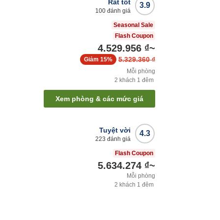
Rất tốt
3.9
100
đánh giá
Seasonal Sale
Flash Coupon
4.529.956 ₫
~
5.329.360 ₫
Giảm
15%
Mỗi phòng
2
khách
1
đêm
Xem phòng & các mức giá
Tuyệt vời
4.3
223
đánh giá
Flash Coupon
5.634.274 ₫
~
Mỗi phòng
2
khách
1
đêm