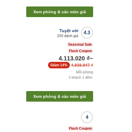
Xem phòng & các mức giá
Tuyệt vời
4.3
255
đánh giá
Seasonal Sale
Flash Coupon
4.113.020 ₫
~
4.838.847 ₫
Giảm
14%
Mỗi phòng
2
khách
1
đêm
Xem phòng & các mức giá
4
Flash Coupon