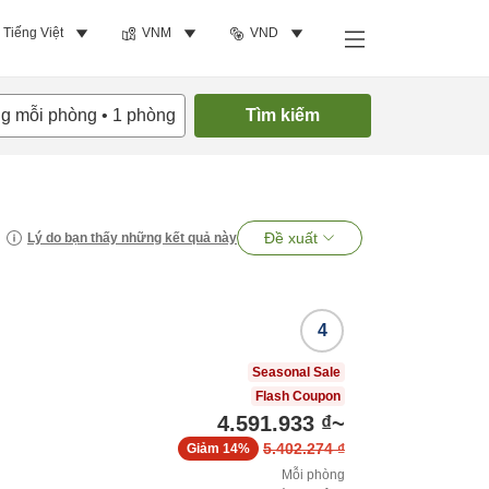
Tiếng Việt
VNM
VND
ng mỗi phòng
•
1
phòng
Tìm kiếm
Đề xuất
Lý do bạn thấy những kết quả này
4
Seasonal Sale
Flash Coupon
4.591.933 ₫
~
5.402.274 ₫
Giảm
14%
Mỗi phòng