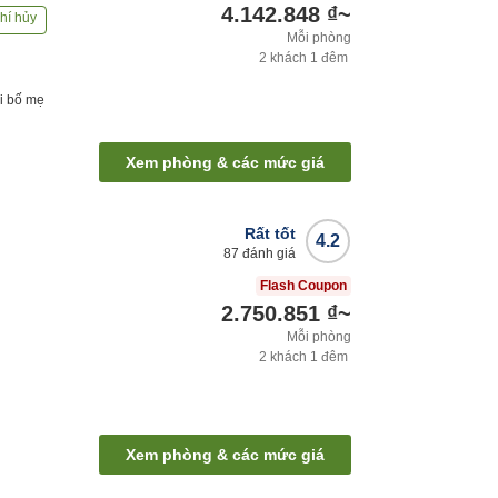
4.142.848 ₫
~
hí hủy
Mỗi phòng
2
khách
1
đêm
i bố mẹ
Xem phòng & các mức giá
Rất tốt
4.2
87
đánh giá
Flash Coupon
2.750.851 ₫
~
Mỗi phòng
2
khách
1
đêm
Xem phòng & các mức giá