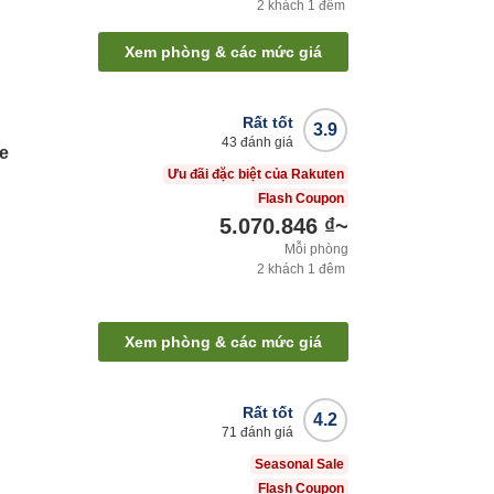
2
khách
1
đêm
Xem phòng & các mức giá
Rất tốt
3.9
43
đánh giá
ae
Ưu đãi đặc biệt của Rakuten
Flash Coupon
5.070.846 ₫
~
Mỗi phòng
2
khách
1
đêm
Xem phòng & các mức giá
Rất tốt
4.2
71
đánh giá
Seasonal Sale
Flash Coupon