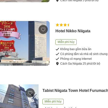
Cách
Ga Niigata
5
phút
Đi bộ
Hotel Nikko Niigata
Miễn phí hủy
Không bao gồm bữa ăn
Có phòng tắm và nhà vệ sinh chung
Phòng có mạng internet
Cách
Ga Niigata
25
phút
Đi bộ
Tabist Niigata Town Hotel Furumach
Miễn phí hủy