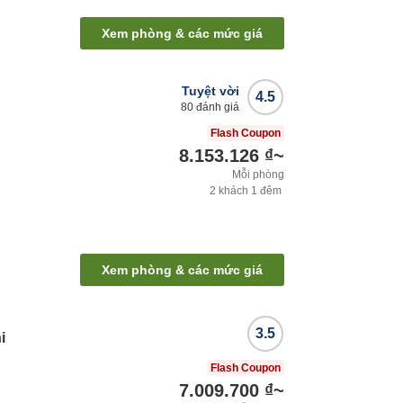
Xem phòng & các mức giá
Tuyệt vời
4.5
80
đánh giá
Flash Coupon
8.153.126 ₫
~
Mỗi phòng
2
khách
1
đêm
Xem phòng & các mức giá
3.5
i
Flash Coupon
7.009.700 ₫
~