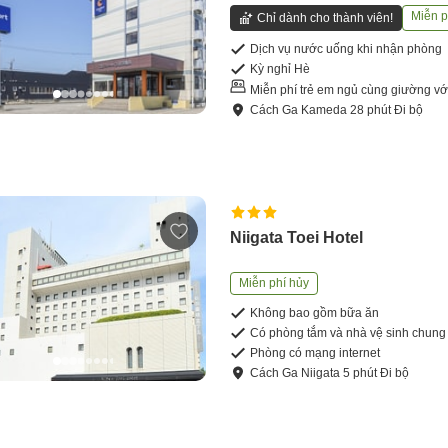
Miễn p
Chỉ dành cho thành viên!
Dịch vụ nước uống khi nhận phòng
Kỳ nghỉ Hè
Miễn phí trẻ em ngủ cùng giường vớ
Cách
Ga Kameda
28
phút
Đi bộ
Niigata Toei Hotel
Miễn phí hủy
Không bao gồm bữa ăn
Có phòng tắm và nhà vệ sinh chung
Phòng có mạng internet
Cách
Ga Niigata
5
phút
Đi bộ