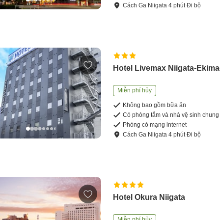
Cách
Ga Niigata
4
phút
Đi bộ
Hotel Livemax Niigata-Ekim
Miễn phí hủy
Không bao gồm bữa ăn
Có phòng tắm và nhà vệ sinh chung
Phòng có mạng internet
Cách
Ga Niigata
4
phút
Đi bộ
Hotel Okura Niigata
Miễn phí hủy