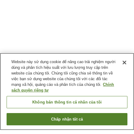
Website này sử dụng cookie để nâng cao trải nghiệm người
dùng và phân tích hiệu suất với lưu lượng truy cập trên
website của chúng tôi. Chúng tôi cũng chia sẻ thông tin về
việc bạn sử dụng website của chúng tôi với các đối tác
mạng xã hội, quảng cáo và phân tích của chúng tôi.
Chính
sách quyền riêng tư
Không bán thông tin cá nhân của tôi
Chấp nhận tất cả
Quay lại trang trước