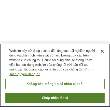
Website này sử dụng cookie để nâng cao trải nghiệm người
dùng và phân tích hiệu suất với lưu lượng truy cập trên
website của chúng tôi. Chúng tôi cũng chia sẻ thông tin về
việc bạn sử dụng website của chúng tôi với các đối tác
mạng xã hội, quảng cáo và phân tích của chúng tôi.
Chính
sách quyền riêng tư
Không bán thông tin cá nhân của tôi
Chấp nhận tất cả
Quay lại trang trước