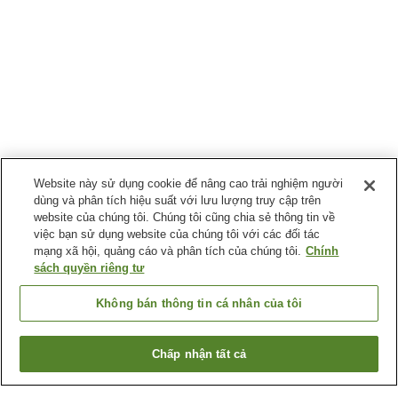
Website này sử dụng cookie để nâng cao trải nghiệm người
dùng và phân tích hiệu suất với lưu lượng truy cập trên
website của chúng tôi. Chúng tôi cũng chia sẻ thông tin về
việc bạn sử dụng website của chúng tôi với các đối tác
mạng xã hội, quảng cáo và phân tích của chúng tôi.
Chính
sách quyền riêng tư
Không bán thông tin cá nhân của tôi
Chấp nhận tất cả
Quay lại trang trước