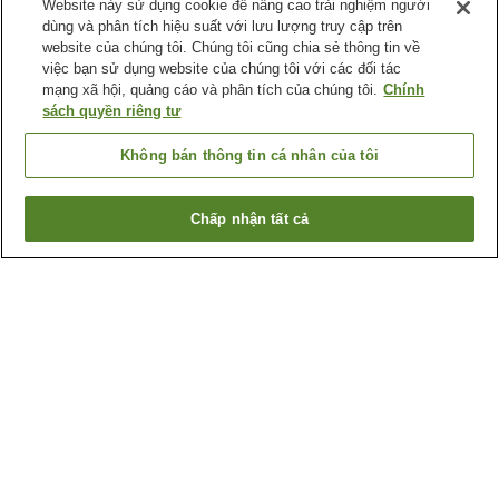
Website này sử dụng cookie để nâng cao trải nghiệm người
dùng và phân tích hiệu suất với lưu lượng truy cập trên
website của chúng tôi. Chúng tôi cũng chia sẻ thông tin về
việc bạn sử dụng website của chúng tôi với các đối tác
mạng xã hội, quảng cáo và phân tích của chúng tôi.
Chính
sách quyền riêng tư
Không bán thông tin cá nhân của tôi
Chấp nhận tất cả
Quay lại trang trước