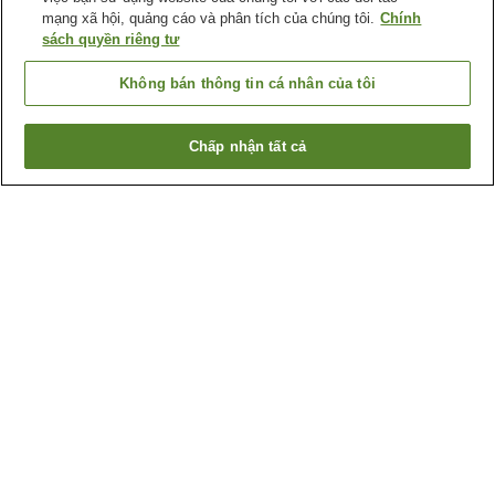
mạng xã hội, quảng cáo và phân tích của chúng tôi.
Chính
sách quyền riêng tư
Không bán thông tin cá nhân của tôi
Chấp nhận tất cả
Quay lại trang trước
1 cơ sở lưu trú
Lý do bạn thấy những kết quả này