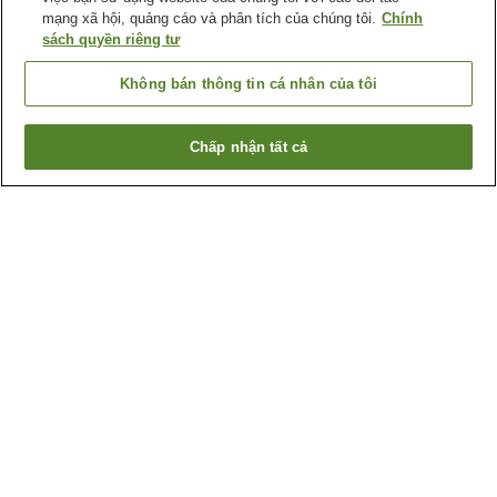
mạng xã hội, quảng cáo và phân tích của chúng tôi.
Chính
sách quyền riêng tư
Không bán thông tin cá nhân của tôi
Chấp nhận tất cả
Quay lại trang trước
1 cơ sở lưu trú
Lý do bạn thấy những kết quả này