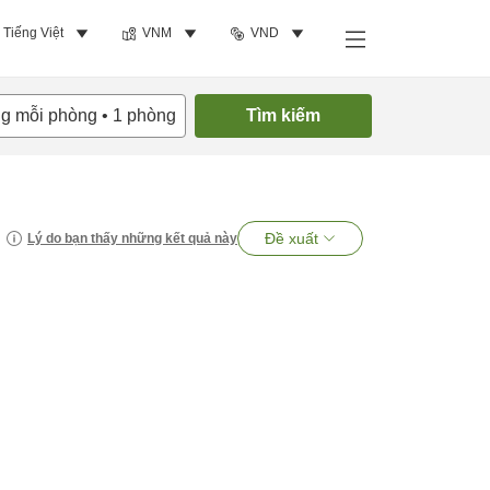
Tiếng Việt
VNM
VND
ng mỗi phòng
•
1
phòng
Tìm kiếm
Đề xuất
Lý do bạn thấy những kết quả này