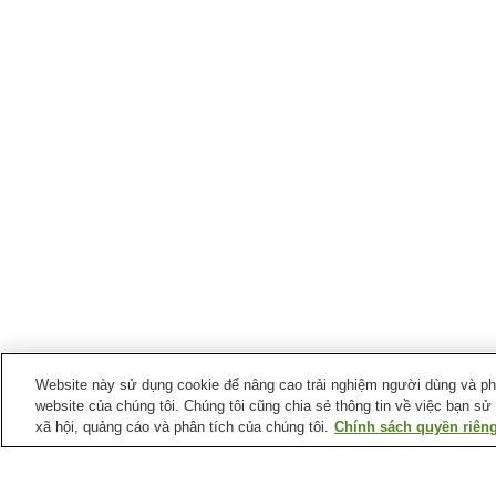
Website này sử dụng cookie để nâng cao trải nghiệm người dùng và phân
website của chúng tôi. Chúng tôi cũng chia sẻ thông tin về việc bạn sử
xã hội, quảng cáo và phân tích của chúng tôi.
Chính sách quyền riêng
Ga xe lửa tại
Thị trấn Tsunan
Ga Ashidaki
Ga Echigo-Shikawatari