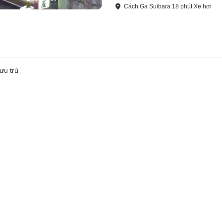
Cách
Ga Suibara
18
phút
Xe hơi
ưu trú