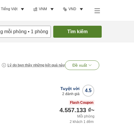
Tiếng Việt
VNM
VND
ng mỗi phòng
•
1
phòng
Tìm kiếm
Đề xuất
Lý do bạn thấy những kết quả này
Tuyệt vời
4.5
2
đánh giá
n
Flash Coupon
4.557.133 ₫
~
Mỗi phòng
2
khách
1
đêm