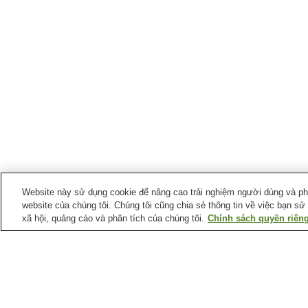
Website này sử dụng cookie để nâng cao trải nghiệm người dùng và phân
website của chúng tôi. Chúng tôi cũng chia sẻ thông tin về việc bạn sử
xã hội, quảng cáo và phân tích của chúng tôi.
Chính sách quyền riêng
Suối nước nóng tại
Tỉnh Niigata
Làng suối nước nóng
Làng suối nước nóng
Ryotsu
Teradomari
Suối nước nóng Asahi
Suối nước nóng Atema
Mahoroba