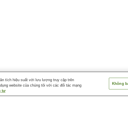
 tích hiệu suất với lưu lượng truy cập trên
Không bá
 dụng website của chúng tôi với các đối tác mạng
 tư
Suối nước nóng
Suối nước nóng Aikawa
Suối nước nóng
Miyanakajima
Nagate Misaki
Suối nước nóng Deyu
Suối nước nóng Echigo
Suối nước nóng
Nagano