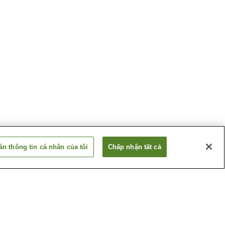
n thông tin cá nhân của tôi
Chấp nhận tất cả
 Akakura
Suối nước nóng Aquare
Nagaoka
 Echigo
Suối nước nóng Echigo
Yuzawa