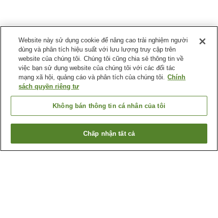
Website này sử dụng cookie để nâng cao trải nghiệm người
dùng và phân tích hiệu suất với lưu lượng truy cập trên
website của chúng tôi. Chúng tôi cũng chia sẻ thông tin về
việc bạn sử dụng website của chúng tôi với các đối tác
mạng xã hội, quảng cáo và phân tích của chúng tôi.
Chính
sách quyền riêng tư
Không bán thông tin cá nhân của tôi
Chấp nhận tất cả
Quay lại trang trước