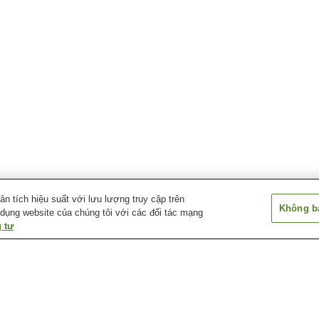
 tích hiệu suất với lưu lượng truy cập trên
Không bá
 dụng website của chúng tôi với các đối tác mạng
 tư
Suối nước nóng
Suối nước nóng Aikawa
Suối nước nóng
Miyanakajima
Nagate Misaki
Suối nước nóng Deyu
Suối nước nóng Echigo
Suối nước nóng
Nagano