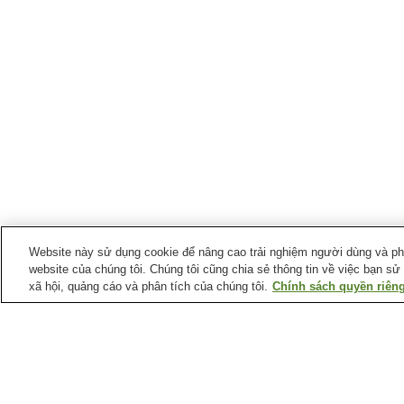
Website này sử dụng cookie để nâng cao trải nghiệm người dùng và phân
website của chúng tôi. Chúng tôi cũng chia sẻ thông tin về việc bạn sử
xã hội, quảng cáo và phân tích của chúng tôi.
Chính sách quyền riêng
Suối nước nóng tại
Tỉnh Niigata
Làng suối nước nóng
Làng suối nước nóng
Ryotsu
Teradomari
Suối nước nóng Asahi
Suối nước nóng Atema
Mahoroba