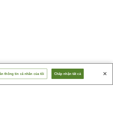
n thông tin cá nhân của tôi
Chấp nhận tất cả
 Akakura
Suối nước nóng Aquare
Nagaoka
 Echigo
Suối nước nóng Echigo
Yuzawa