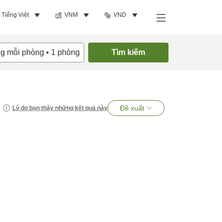
Tiếng Việt
VNM
VND
ng mỗi phòng
•
1
phòng
Tìm kiếm
Đề xuất
Lý do bạn thấy những kết quả này