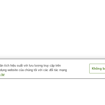
 tích hiệu suất với lưu lượng truy cập trên
Không bá
 dụng website của chúng tôi với các đối tác mạng
 tư
Suối nước nóng
Suối nước nóng Aikawa
Suối nước nóng
Miyanakajima
Nagate Misaki
Suối nước nóng Deyu
Suối nước nóng Echigo
Suối nước nóng
Nagano