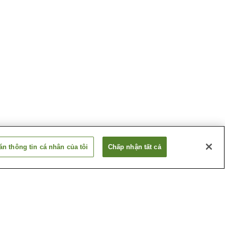
n thông tin cá nhân của tôi
Chấp nhận tất cả
 Akakura
Suối nước nóng Aquare
Nagaoka
 Echigo
Suối nước nóng Echigo
Yuzawa