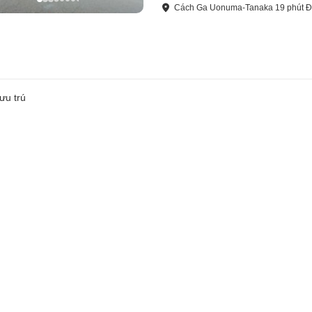
Cách
Ga Uonuma-Tanaka
19
phút
Đ
ưu trú