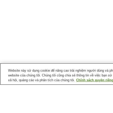
Website này sử dụng cookie để nâng cao trải nghiệm người dùng và phân
website của chúng tôi. Chúng tôi cũng chia sẻ thông tin về việc bạn sử
xã hội, quảng cáo và phân tích của chúng tôi.
Chính sách quyền riêng
Suối nước nóng tại
Tỉnh Niigata
Làng suối nước nóng
Làng suối nước nóng
Ryotsu
Teradomari
Suối nước nóng Asahi
Suối nước nóng Atema
Mahoroba