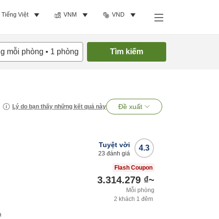
Tiếng Việt
VNM
VND
ng mỗi phòng
•
1
phòng
Tìm kiếm
Đề xuất
Lý do bạn thấy những kết quả này
Tuyệt vời
4.3
23
đánh giá
Flash Coupon
3.314.279 ₫
~
Mỗi phòng
2
khách
1
đêm
h