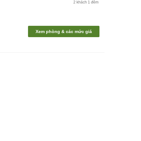
2
khách
1
đêm
Xem phòng & các mức giá