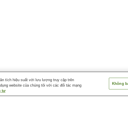
 tích hiệu suất với lưu lượng truy cập trên
Không bá
 dụng website của chúng tôi với các đối tác mạng
 tư
Suối nước nóng
Suối nước nóng Aikawa
Suối nước nóng
Miyanakajima
Nagate Misaki
Suối nước nóng Deyu
Suối nước nóng Echigo
Suối nước nóng
Nagano