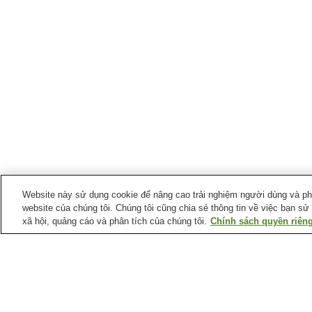
Website này sử dụng cookie để nâng cao trải nghiệm người dùng và phân
website của chúng tôi. Chúng tôi cũng chia sẻ thông tin về việc bạn sử
xã hội, quảng cáo và phân tích của chúng tôi.
Chính sách quyền riêng
Suối nước nóng tại
Tỉnh Niigata
Làng suối nước nóng
Làng suối nước nóng
Ryotsu
Teradomari
Suối nước nóng Asahi
Suối nước nóng Atema
Mahoroba