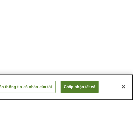
n thông tin cá nhân của tôi
Chấp nhận tất cả
 Akakura
Suối nước nóng Aquare
Nagaoka
 Echigo
Suối nước nóng Echigo
Yuzawa