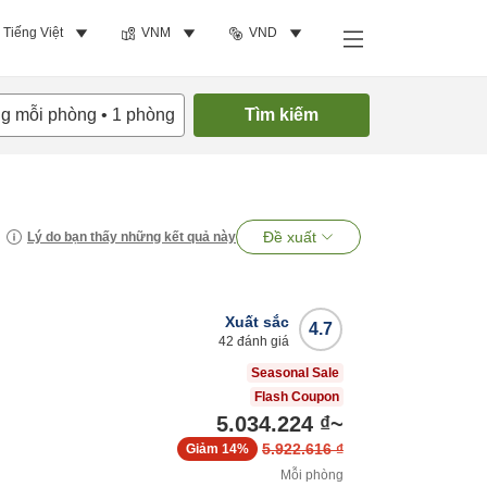
Tiếng Việt
VNM
VND
ng mỗi phòng
•
1
phòng
Tìm kiếm
Đề xuất
Lý do bạn thấy những kết quả này
Xuất sắc
4.7
42
đánh giá
Seasonal Sale
Flash Coupon
5.034.224 ₫
~
5.922.616 ₫
Giảm
14%
Mỗi phòng