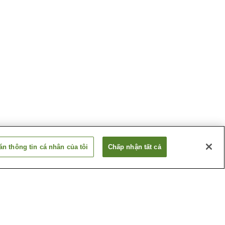
n thông tin cá nhân của tôi
Chấp nhận tất cả
 Akakura
Suối nước nóng Aquare
Nagaoka
 Echigo
Suối nước nóng Echigo
Yuzawa