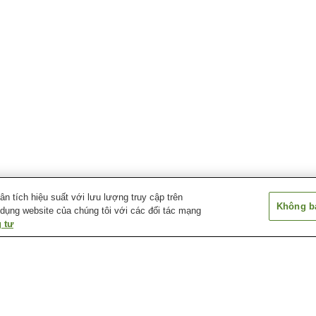
 tích hiệu suất với lưu lượng truy cập trên
Không bá
 dụng website của chúng tôi với các đối tác mạng
 tư
Suối nước nóng
Suối nước nóng Aikawa
Suối nước nóng
Miyanakajima
Nagate Misaki
Suối nước nóng Deyu
Suối nước nóng Echigo
Suối nước nóng
Nagano