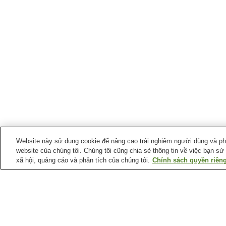
Website này sử dụng cookie để nâng cao trải nghiệm người dùng và phân
website của chúng tôi. Chúng tôi cũng chia sẻ thông tin về việc bạn sử
xã hội, quảng cáo và phân tích của chúng tôi.
Chính sách quyền riêng
Suối nước nóng tại
Tỉnh Niigata
Làng suối nước nóng
Làng suối nước nóng
Ryotsu
Teradomari
Suối nước nóng Asahi
Suối nước nóng Atema
Mahoroba