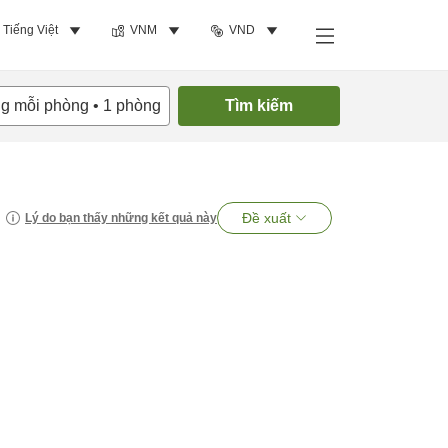
Tiếng Việt
VNM
VND
ng mỗi phòng
•
1
phòng
Tìm kiếm
Đề xuất
Lý do bạn thấy những kết quả này