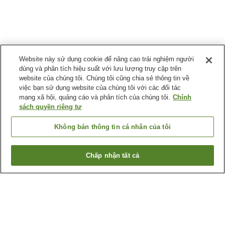
Website này sử dụng cookie để nâng cao trải nghiệm người
dùng và phân tích hiệu suất với lưu lượng truy cập trên
website của chúng tôi. Chúng tôi cũng chia sẻ thông tin về
việc bạn sử dụng website của chúng tôi với các đối tác
mạng xã hội, quảng cáo và phân tích của chúng tôi.
Chính
sách quyền riêng tư
Không bán thông tin cá nhân của tôi
Chấp nhận tất cả
Quay lại trang trước