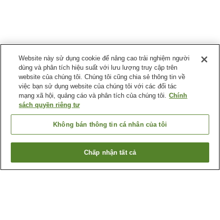
Website này sử dụng cookie để nâng cao trải nghiệm người
dùng và phân tích hiệu suất với lưu lượng truy cập trên
website của chúng tôi. Chúng tôi cũng chia sẻ thông tin về
việc bạn sử dụng website của chúng tôi với các đối tác
mạng xã hội, quảng cáo và phân tích của chúng tôi.
Chính
sách quyền riêng tư
Không bán thông tin cá nhân của tôi
Chấp nhận tất cả
Quay lại trang trước