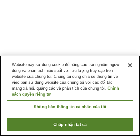
Website này sử dụng cookie để nâng cao trải nghiệm người
dùng và phân tích hiệu suất với lưu lượng truy cập trên
website của chúng tôi. Chúng tôi cũng chia sẻ thông tin về
việc bạn sử dụng website của chúng tôi với các đối tác
mạng xã hội, quảng cáo và phân tích của chúng tôi.
Chính
sách quyền riêng tư
Không bán thông tin cá nhân của tôi
Chấp nhận tất cả
Quay lại trang trước