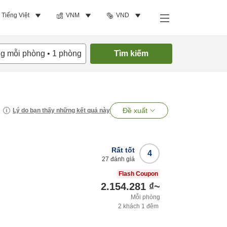
Tiếng Việt
VNM
VND
ng mỗi phòng
•
1
phòng
Tìm kiếm
Đề xuất
Lý do bạn thấy những kết quả này
Rất tốt
4
27
đánh giá
Flash Coupon
2.154.281 ₫
~
Mỗi phòng
2
khách
1
đêm