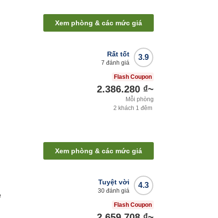
Xem phòng & các mức giá
Rất tốt
3.9
7
đánh giá
Flash Coupon
2.386.280 ₫
~
Mỗi phòng
2
khách
1
đêm
Xem phòng & các mức giá
Tuyệt vời
4.3
30
đánh giá
e
Flash Coupon
2.659.708 ₫
~