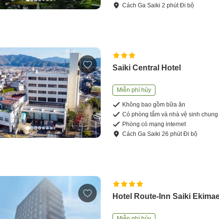
Cách
Ga Saiki
2
phút
Đi bộ
Saiki Central Hotel
Miễn phí hủy
Không bao gồm bữa ăn
Có phòng tắm và nhà vệ sinh chung
Phòng có mạng internet
Cách
Ga Saiki
26
phút
Đi bộ
Hotel Route-Inn Saiki Ekima
Miễn phí hủy