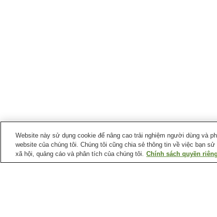
Website này sử dụng cookie để nâng cao trải nghiệm người dùng và phân
website của chúng tôi. Chúng tôi cũng chia sẻ thông tin về việc bạn sử
xã hội, quảng cáo và phân tích của chúng tôi.
Chính sách quyền riêng
Suối nước nóng tại
Tỉnh Oita
Làng Hosenji Onsen
Làng suối nước nóng
Beppu
Suối nước nóng
Suối nước nóng Daishin
Chojahara
Dochinetsu