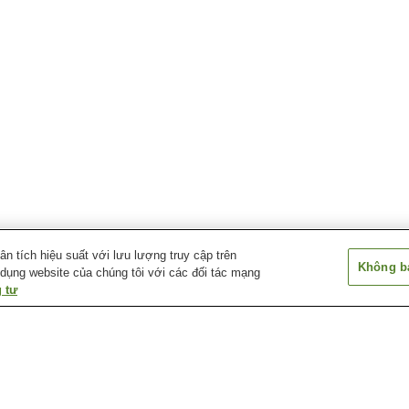
 tích hiệu suất với lưu lượng truy cập trên
Không bá
 dụng website của chúng tôi với các đối tác mạng
 tư
Suối nước nóng Akane
Suối nước nóng Kaigake
Suối nước nóng
Suối nước nóng Fukiji
Suối nước nóng Hiji
Suối nước nóng 