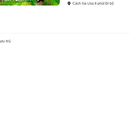
Cách
Ga Usa
8
phút
Đi bộ
ưu trú