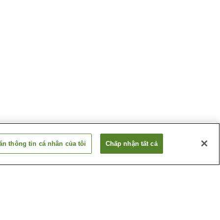
n thông tin cá nhân của tôi
Chấp nhận tất cả
 Akagawa
Suối nước nóng Amagase
Hita
Suối nước nóng Hosenji