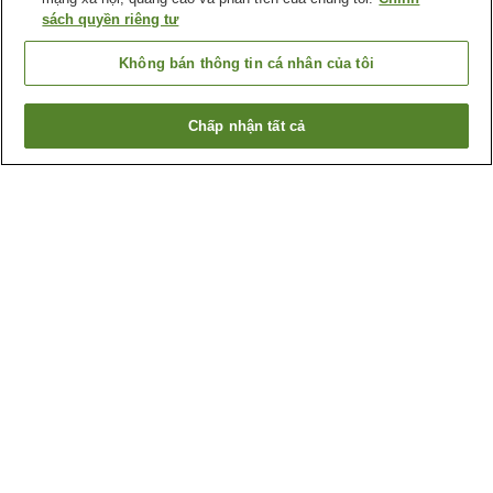
sách quyền riêng tư
Không bán thông tin cá nhân của tôi
Chấp nhận tất cả
Quay lại trang trước
1 cơ sở lưu trú
Lý do bạn thấy những kết quả này