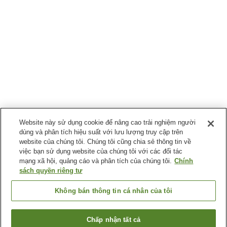
Website này sử dụng cookie để nâng cao trải nghiệm người
dùng và phân tích hiệu suất với lưu lượng truy cập trên
website của chúng tôi. Chúng tôi cũng chia sẻ thông tin về
việc bạn sử dụng website của chúng tôi với các đối tác
mạng xã hội, quảng cáo và phân tích của chúng tôi.
Chính
sách quyền riêng tư
Không bán thông tin cá nhân của tôi
Chấp nhận tất cả
Quay lại trang trước