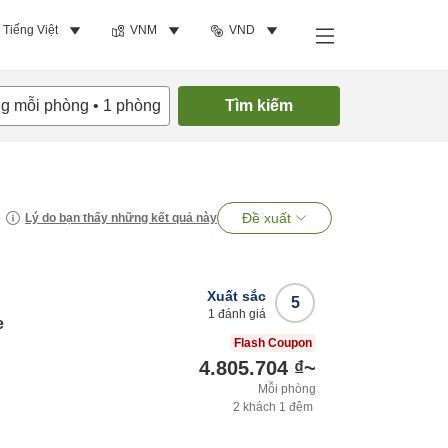
Tiếng Việt
VNM
VND
ng mỗi phòng
•
1
phòng
Tìm kiếm
Đề xuất
Lý do bạn thấy những kết quả này
Xuất sắc
5
1
đánh giá
e
Flash Coupon
4.805.704 ₫
~
Mỗi phòng
2
khách
1
đêm