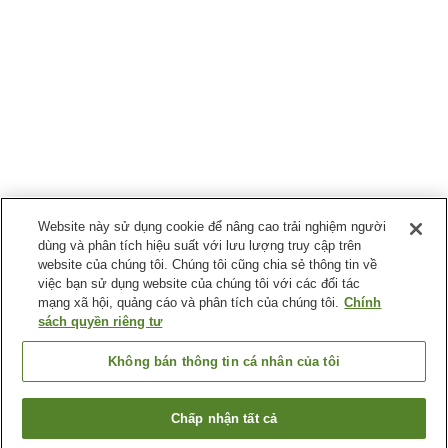
Website này sử dụng cookie để nâng cao trải nghiệm người
dùng và phân tích hiệu suất với lưu lượng truy cập trên
website của chúng tôi. Chúng tôi cũng chia sẻ thông tin về
việc bạn sử dụng website của chúng tôi với các đối tác
mạng xã hội, quảng cáo và phân tích của chúng tôi.
Chính
sách quyền riêng tư
Không bán thông tin cá nhân của tôi
Chấp nhận tất cả
Quay lại trang trước