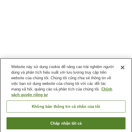
Website này sử dụng cookie để nâng cao trải nghiệm người
dùng và phân tích hiệu suất với lưu lượng truy cập trên
website của chúng tôi. Chúng tôi cũng chia sẻ thông tin về
việc bạn sử dụng website của chúng tôi với các đối tác
mạng xã hội, quảng cáo và phân tích của chúng tôi.
Chính
sách quyền riêng tư
Không bán thông tin cá nhân của tôi
Chấp nhận tất cả
Quay lại trang trước