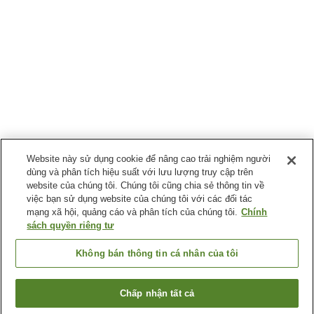
Website này sử dụng cookie để nâng cao trải nghiệm người
dùng và phân tích hiệu suất với lưu lượng truy cập trên
website của chúng tôi. Chúng tôi cũng chia sẻ thông tin về
việc bạn sử dụng website của chúng tôi với các đối tác
mạng xã hội, quảng cáo và phân tích của chúng tôi.
Chính
sách quyền riêng tư
Không bán thông tin cá nhân của tôi
Chấp nhận tất cả
Quay lại trang trước