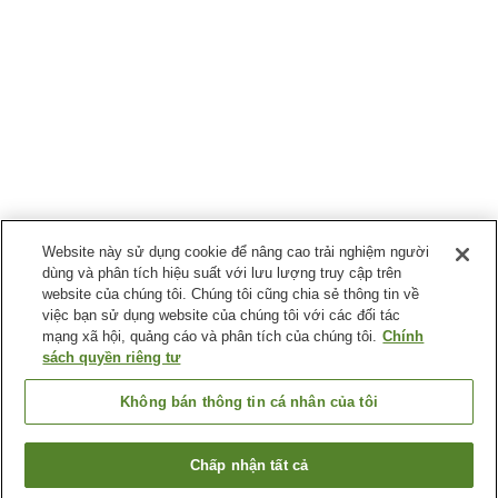
Website này sử dụng cookie để nâng cao trải nghiệm người
dùng và phân tích hiệu suất với lưu lượng truy cập trên
website của chúng tôi. Chúng tôi cũng chia sẻ thông tin về
việc bạn sử dụng website của chúng tôi với các đối tác
mạng xã hội, quảng cáo và phân tích của chúng tôi.
Chính
sách quyền riêng tư
Không bán thông tin cá nhân của tôi
Chấp nhận tất cả
Quay lại trang trước