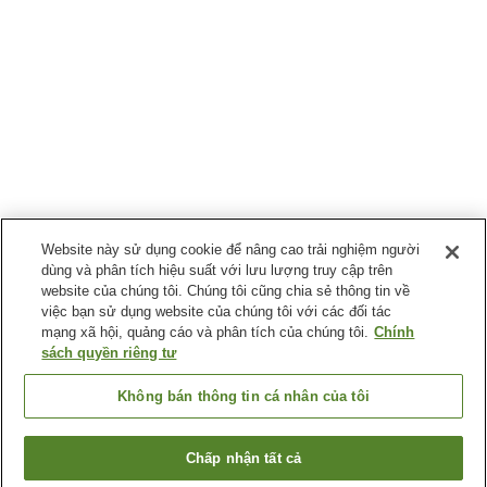
Website này sử dụng cookie để nâng cao trải nghiệm người
dùng và phân tích hiệu suất với lưu lượng truy cập trên
website của chúng tôi. Chúng tôi cũng chia sẻ thông tin về
việc bạn sử dụng website của chúng tôi với các đối tác
mạng xã hội, quảng cáo và phân tích của chúng tôi.
Chính
sách quyền riêng tư
Không bán thông tin cá nhân của tôi
Chấp nhận tất cả
Quay lại trang trước