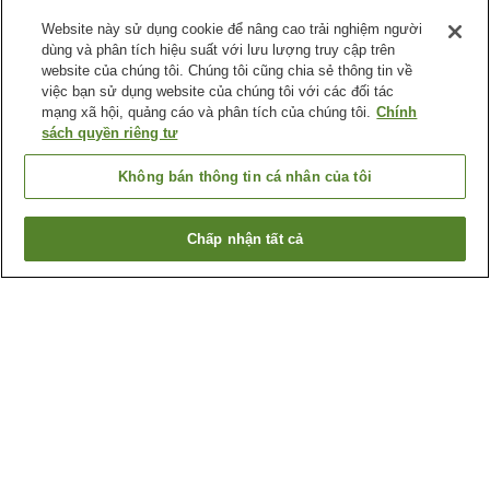
Website này sử dụng cookie để nâng cao trải nghiệm người
dùng và phân tích hiệu suất với lưu lượng truy cập trên
website của chúng tôi. Chúng tôi cũng chia sẻ thông tin về
việc bạn sử dụng website của chúng tôi với các đối tác
mạng xã hội, quảng cáo và phân tích của chúng tôi.
Chính
sách quyền riêng tư
Không bán thông tin cá nhân của tôi
Chấp nhận tất cả
Quay lại trang trước