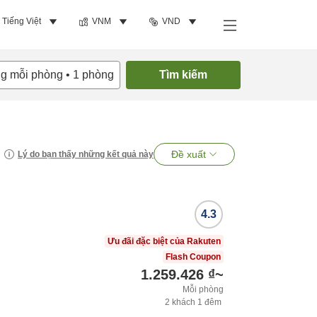
Tiếng Việt
VNM
VND
ng mỗi phòng
•
1
phòng
Tìm kiếm
Đề xuất
Lý do bạn thấy những kết quả này
4.3
Ưu đãi đặc biệt của Rakuten
Flash Coupon
1.259.426 ₫
~
Mỗi phòng
2
khách
1
đêm