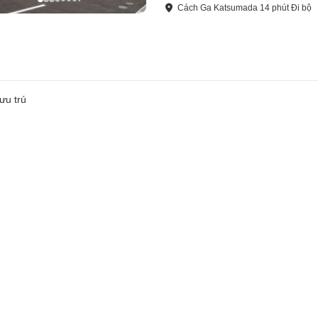
Cách
Ga Katsumada
14
phút
Đi bộ
ưu trú