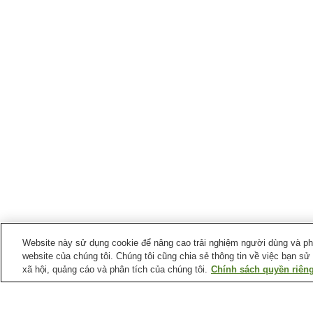
Website này sử dụng cookie để nâng cao trải nghiệm người dùng và phân
website của chúng tôi. Chúng tôi cũng chia sẻ thông tin về việc bạn sử
xã hội, quảng cáo và phân tích của chúng tôi.
Chính sách quyền riêng
Ga xe lửa tại
Thị trấn Sho'o
Ga Katsumada
Ga Nishi-Katsumada