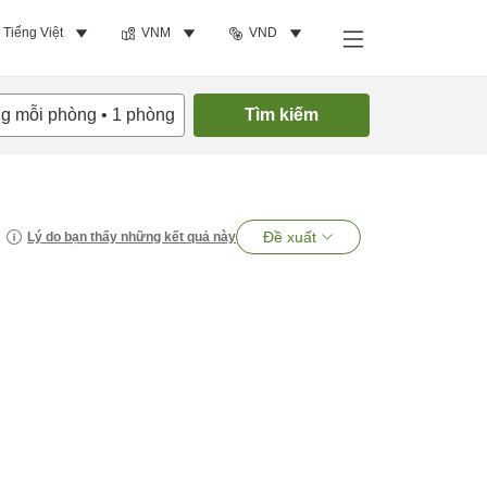
Tiếng Việt
VNM
VND
ng mỗi phòng
•
1
phòng
Tìm kiếm
Đề xuất
Lý do bạn thấy những kết quả này