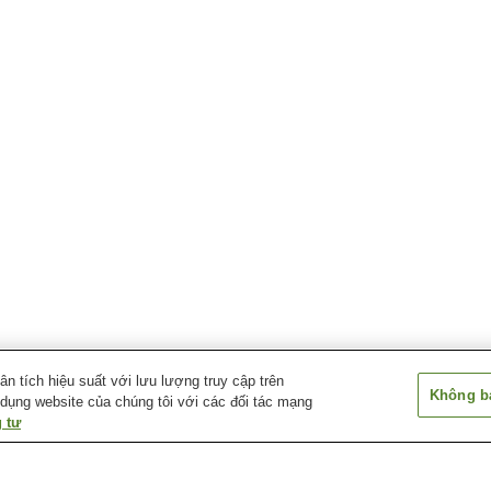
 tích hiệu suất với lưu lượng truy cập trên
Không bá
 dụng website của chúng tôi với các đối tác mạng
 tư
Ga Bitchu-Takahashi
Ga Hokoku
Ga Kinoyama