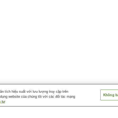
 tích hiệu suất với lưu lượng truy cập trên
Không bá
 dụng website của chúng tôi với các đối tác mạng
 tư
Ga Bitchu-Takahashi
Ga Hokoku
Ga Kinoyama