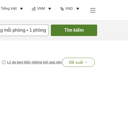
Tiếng Việt
VNM
VND
ng mỗi phòng
•
1
phòng
Tìm kiếm
Đề xuất
Lý do bạn thấy những kết quả này