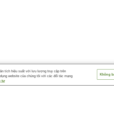
 tích hiệu suất với lưu lượng truy cập trên
Không bá
 dụng website của chúng tôi với các đối tác mạng
 tư
Suối nước nóng Kurashiki
Suối nước nóng
Suối nước nóng
Yuga
Miyamoto Musashhi
Kogen
Suối nước nóng Tamano
Suối nước nóng Tomada
Suối nước nóng
Kogen