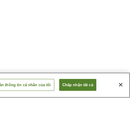
n thông tin cá nhân của tôi
Chấp nhận tất cả
 Oashi
Suối nước nóng Okutsu
 Tsuguro
Suối nước nóng Wake
Ugaidani