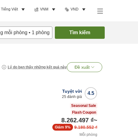
Tiếng Việt
VNM
VND
ng mỗi phòng
•
1
phòng
Tìm kiếm
Đề xuất
Lý do bạn thấy những kết quả này
Tuyệt vời
4.5
25
đánh giá
Seasonal Sale
Flash Coupon
8.262.497 ₫
~
9.180.552 ₫
Giảm
9%
Mỗi phòng