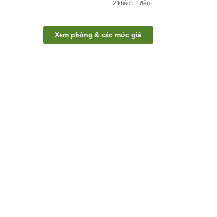
2
khách
1
đêm
Xem phòng & các mức giá