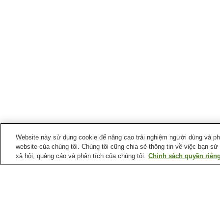
Website này sử dụng cookie để nâng cao trải nghiệm người dùng và phân
website của chúng tôi. Chúng tôi cũng chia sẻ thông tin về việc bạn sử
xã hội, quảng cáo và phân tích của chúng tôi.
Chính sách quyền riêng
Suối nước nóng tại
Tỉnh Okayama
Suối nước nóng Awakura
Suối nước nóng Dodo
Suối nước nóng Sakushu
Suối nước nóng Seto
Musashi
Ohashi