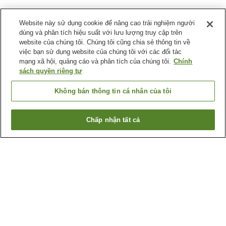
Website này sử dụng cookie để nâng cao trải nghiệm người
dùng và phân tích hiệu suất với lưu lượng truy cập trên
website của chúng tôi. Chúng tôi cũng chia sẻ thông tin về
việc bạn sử dụng website của chúng tôi với các đối tác
mạng xã hội, quảng cáo và phân tích của chúng tôi.
Chính
sách quyền riêng tư
Không bán thông tin cá nhân của tôi
Chấp nhận tất cả
Quay lại trang trước